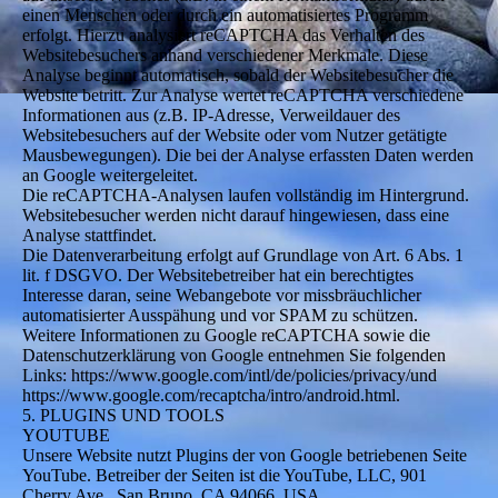
einen Menschen oder durch ein automatisiertes Programm
erfolgt. Hierzu analysiert reCAPTCHA das Verhalten des
Websitebesuchers anhand verschiedener Merkmale. Diese
Analyse beginnt automatisch, sobald der Websitebesucher die
Website betritt. Zur Analyse wertet reCAPTCHA verschiedene
Informationen aus (z.B. IP-Adresse, Verweildauer des
Websitebesuchers auf der Website oder vom Nutzer getätigte
Mausbewegungen). Die bei der Analyse erfassten Daten werden
an Google weitergeleitet.
Die reCAPTCHA-Analysen laufen vollständig im Hintergrund.
Websitebesucher werden nicht darauf hingewiesen, dass eine
Analyse stattfindet.
Die Datenverarbeitung erfolgt auf Grundlage von Art. 6 Abs. 1
lit. f DSGVO. Der Websitebetreiber hat ein berechtigtes
Interesse daran, seine Webangebote vor missbräuchlicher
automatisierter Ausspähung und vor SPAM zu schützen.
Weitere Informationen zu Google reCAPTCHA sowie die
Datenschutzerklärung von Google entnehmen Sie folgenden
Links: https://www.google.com/intl/de/policies/privacy/und
https://www.google.com/recaptcha/intro/android.html.
5. PLUGINS UND TOOLS
YOUTUBE
Unsere Website nutzt Plugins der von Google betriebenen Seite
YouTube. Betreiber der Seiten ist die YouTube, LLC, 901
Cherry Ave., San Bruno, CA 94066, USA.