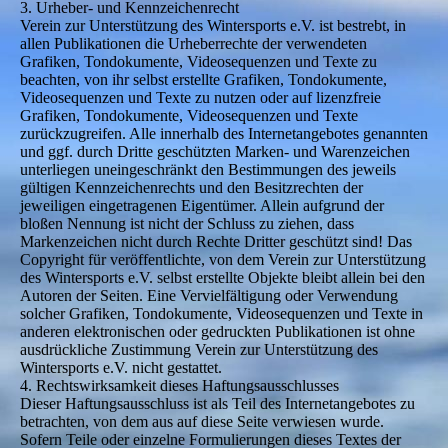
3. Urheber- und Kennzeichenrecht
Verein zur Unterstützung des Wintersports e.V. ist bestrebt, in
allen Publikationen die Urheberrechte der verwendeten
Grafiken, Tondokumente, Videosequenzen und Texte zu
beachten, von ihr selbst erstellte Grafiken, Tondokumente,
Videosequenzen und Texte zu nutzen oder auf lizenzfreie
Grafiken, Tondokumente, Videosequenzen und Texte
zurückzugreifen. Alle innerhalb des Internetangebotes genannten
und ggf. durch Dritte geschützten Marken- und Warenzeichen
unterliegen uneingeschränkt den Bestimmungen des jeweils
gültigen Kennzeichenrechts und den Besitzrechten der
jeweiligen eingetragenen Eigentümer. Allein aufgrund der
bloßen Nennung ist nicht der Schluss zu ziehen, dass
Markenzeichen nicht durch Rechte Dritter geschützt sind! Das
Copyright für veröffentlichte, von dem Verein zur Unterstützung
des Wintersports e.V. selbst erstellte Objekte bleibt allein bei den
Autoren der Seiten. Eine Vervielfältigung oder Verwendung
solcher Grafiken, Tondokumente, Videosequenzen und Texte in
anderen elektronischen oder gedruckten Publikationen ist ohne
ausdrückliche Zustimmung Verein zur Unterstützung des
Wintersports e.V. nicht gestattet.
4. Rechtswirksamkeit dieses Haftungsausschlusses
Dieser Haftungsausschluss ist als Teil des Internetangebotes zu
betrachten, von dem aus auf diese Seite verwiesen wurde.
Sofern Teile oder einzelne Formulierungen dieses Textes der