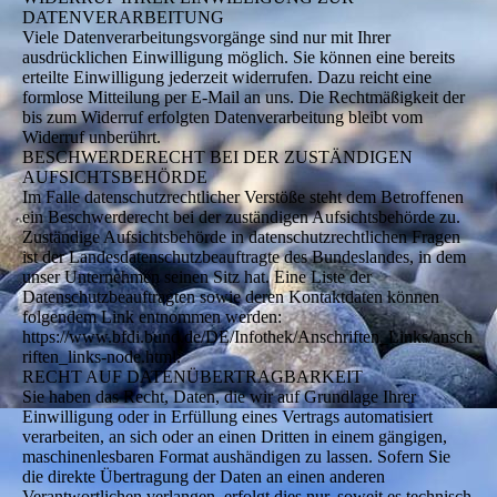
DATENVERARBEITUNG
Viele Datenverarbeitungsvorgänge sind nur mit Ihrer
ausdrücklichen Einwilligung möglich. Sie können eine bereits
erteilte Einwilligung jederzeit widerrufen. Dazu reicht eine
formlose Mitteilung per E-Mail an uns. Die Rechtmäßigkeit der
bis zum Widerruf erfolgten Datenverarbeitung bleibt vom
Widerruf unberührt.
BESCHWERDERECHT BEI DER ZUSTÄNDIGEN
AUFSICHTSBEHÖRDE
Im Falle datenschutzrechtlicher Verstöße steht dem Betroffenen
ein Beschwerderecht bei der zuständigen Aufsichtsbehörde zu.
Zuständige Aufsichtsbehörde in datenschutzrechtlichen Fragen
ist der Landesdatenschutzbeauftragte des Bundeslandes, in dem
unser Unternehmen seinen Sitz hat. Eine Liste der
Datenschutzbeauftragten sowie deren Kontaktdaten können
folgendem Link entnommen werden:
https://www.bfdi.bund.de/DE/Infothek/Anschriften_Links/ansch
riften_links-node.html.
RECHT AUF DATENÜBERTRAGBARKEIT
Sie haben das Recht, Daten, die wir auf Grundlage Ihrer
Einwilligung oder in Erfüllung eines Vertrags automatisiert
verarbeiten, an sich oder an einen Dritten in einem gängigen,
maschinenlesbaren Format aushändigen zu lassen. Sofern Sie
die direkte Übertragung der Daten an einen anderen
Verantwortlichen verlangen, erfolgt dies nur, soweit es technisch