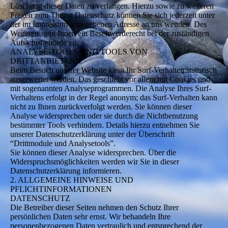
Löschung dieser Daten zu verlangen. Hierzu sowie zu weiteren
Fragen zum Thema Datenschutz können Sie sich jederzeit unter
der im Impressum angegebenen Adresse an uns wenden. Des
Weiteren steht Ihnen ein Beschwerderecht bei der zuständigen
Aufsichtsbehörde zu.
ANALYSE-TOOLS UND TOOLS VON
DRITTANBIETERN
Beim Besuch unserer Website kann Ihr Surf-Verhalten statistisch
ausgewertet werden. Das geschieht vor allem mit Cookies und
mit sogenannten Analyseprogrammen. Die Analyse Ihres Surf-
Verhaltens erfolgt in der Regel anonym; das Surf-Verhalten kann
nicht zu Ihnen zurückverfolgt werden. Sie können dieser
Analyse widersprechen oder sie durch die Nichtbenutzung
bestimmter Tools verhindern. Details hierzu entnehmen Sie
unserer Datenschutzerklärung unter der Überschrift
“Drittmodule und Analysetools”.
Sie können dieser Analyse widersprechen. Über die
Widerspruchsmöglichkeiten werden wir Sie in dieser
Datenschutzerklärung informieren.
2. ALLGEMEINE HINWEISE UND
PFLICHTINFORMATIONEN
DATENSCHUTZ
Die Betreiber dieser Seiten nehmen den Schutz Ihrer
persönlichen Daten sehr ernst. Wir behandeln Ihre
personenbezogenen Daten vertraulich und entsprechend der