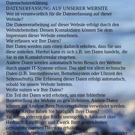
Datenschutzerklärung.
DATENERFASSUNG AUF UNSERER WEBSITE
Wer ist verantwortlich für die Datenerfassung auf dieser
Website?
Die Datenverarbeitung auf dieser Website erfolgt durch den
Websitebetreiber. Dessen Kontaktdaten können Sie dem
Impressum dieser Website entnehmen.
Wie erfassen wir Ihre Daten?
Ihre Daten werden zum einen dadurch erhoben, dass Sie uns
diese mitteilen. Hierbei kann es sich z.B. um Daten handeln, die
Sie in ein Kontaktformular eingeben.
Andere Daten werden automatisch beim Besuch der Website
durch unsere IT-Systeme erfasst. Das sind vor allem technische
Daten (z.B. Internetbrowser, Betriebssystem oder Uhrzeit des
Seitenaufrufs). Die Erfassung dieser Daten erfolgt automatisch,
sobald Sie unsere Website betreten.
Wofür nutzen wir Ihre Daten?
Ein Teil der Daten wird erhoben, um eine fehlerfreie
Bereitstellung der Website zu gewährleisten. Andere Daten
können zur Analyse Ihres Nutzerverhaltens verwendet werden.
Welche Rechte haben Sie bezüglich Ihrer Daten?
Sie haben jederzeit das Recht unentgeltlich Auskunft über
Herkunft, Empfänger und Zweck Ihrer gespeicherten
personenbezogenen Daten zu erhalten.
Sie haben außerdem ein Recht, die Berichtigung, Sperrung oder