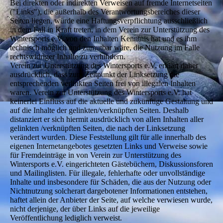
Bei direkten oder indirekten Verweisen auf fremde Internetseiten
("Links"), die außerhalb des Verantwortungsbereiches dieser
Seiten liegen, würde eine Haftungsverpflichtung ausschließlich
in dem Fall in Kraft treten, in dem Verein zur Unterstützung des
Wintersports e.V. von den Inhalten Kenntnis hat und es ihm
technisch möglich und zumutbar wäre, die Nutzung im Falle
rechtswidriger Inhalte zu verhindern.
Verein zur Unterstützung des Wintersports e.V. erklärt daher
ausdrücklich, dass zum Zeitpunkt der Linksetzung die
entsprechenden verlinkten Seiten frei von illegalen Inhalten
waren. Verein zur Unterstützung des Wintersports e.V. hat
keinerlei Einfluss auf die aktuelle und zukünftige Gestaltung und
auf die Inhalte der gelinkten/verknüpften Seiten. Deshalb
distanziert er sich hiermit ausdrücklich von allen Inhalten aller
gelinkten /verknüpften Seiten, die nach der Linksetzung
verändert wurden. Diese Feststellung gilt für alle innerhalb des
eigenen Internetangebotes gesetzten Links und Verweise sowie
für Fremdeinträge in von Verein zur Unterstützung des
Wintersports e.V. eingerichteten Gästebüchern, Diskussionsforen
und Mailinglisten. Für illegale, fehlerhafte oder unvollständige
Inhalte und insbesondere für Schäden, die aus der Nutzung oder
Nichtnutzung solcherart dargebotener Informationen entstehen,
haftet allein der Anbieter der Seite, auf welche verwiesen wurde,
nicht derjenige, der über Links auf die jeweilige
Veröffentlichung lediglich verweist.