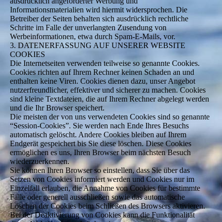
ausdrücklich angeforderter Werbung und
Informationsmaterialien wird hiermit widersprochen. Die
Betreiber der Seiten behalten sich ausdrücklich rechtliche
Schritte im Falle der unverlangten Zusendung von
Werbeinformationen, etwa durch Spam-E-Mails, vor.
3. DATENERFASSUNG AUF UNSERER WEBSITE
COOKIES
Die Internetseiten verwenden teilweise so genannte Cookies.
Cookies richten auf Ihrem Rechner keinen Schaden an und
enthalten keine Viren. Cookies dienen dazu, unser Angebot
nutzerfreundlicher, effektiver und sicherer zu machen. Cookies
sind kleine Textdateien, die auf Ihrem Rechner abgelegt werden
und die Ihr Browser speichert.
Die meisten der von uns verwendeten Cookies sind so genannte
“Session-Cookies”. Sie werden nach Ende Ihres Besuchs
automatisch gelöscht. Andere Cookies bleiben auf Ihrem
Endgerät gespeichert bis Sie diese löschen. Diese Cookies
ermöglichen es uns, Ihren Browser beim nächsten Besuch
wiederzuerkennen.
Sie können Ihren Browser so einstellen, dass Sie über das
Setzen von Cookies informiert werden und Cookies nur im
Einzelfall erlauben, die Annahme von Cookies für bestimmte
Fälle oder generell ausschließen sowie das automatische
Löschen der Cookies beim Schließen des Browsers aktivieren.
Bei der Deaktivierung von Cookies kann die Funktionalität