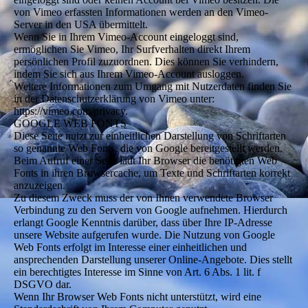
von Vimeo erfassten Informationen werden an den Vimeo-
Server in den USA übermittelt.
Wenn Sie in Ihrem Vimeo-Account eingeloggt sind,
ermöglichen Sie Vimeo, Ihr Surfverhalten direkt Ihrem
persönlichen Profil zuzuordnen. Dies können Sie verhindern,
indem Sie sich aus Ihrem Vimeo-Account ausloggen.
Weitere Informationen zum Umgang mit Nutzerdaten finden Sie
in der Datenschutzerklärung von Vimeo unter:
https://vimeo.com/privacy.
GOOGLE WEB FONTS
Diese Seite nutzt zur einheitlichen Darstellung von Schriftarten
so genannte Web Fonts, die von Google bereitgestellt werden.
Beim Aufruf einer Seite lädt Ihr Browser die benötigten Web
Fonts in ihren Browsercache, um Texte und Schriftarten korrekt
anzuzeigen.
Zu diesem Zweck muss der von Ihnen verwendete Browser
Verbindung zu den Servern von Google aufnehmen. Hierdurch
erlangt Google Kenntnis darüber, dass über Ihre IP-Adresse
unsere Website aufgerufen wurde. Die Nutzung von Google
Web Fonts erfolgt im Interesse einer einheitlichen und
ansprechenden Darstellung unserer Online-Angebote. Dies stellt
ein berechtigtes Interesse im Sinne von Art. 6 Abs. 1 lit. f
DSGVO dar.
Wenn Ihr Browser Web Fonts nicht unterstützt, wird eine