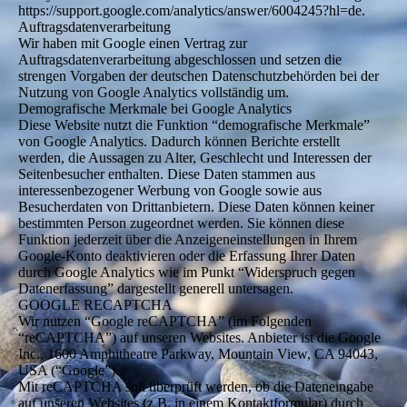
https://support.google.com/analytics/answer/6004245?hl=de.
Auftragsdatenverarbeitung
Wir haben mit Google einen Vertrag zur
Auftragsdatenverarbeitung abgeschlossen und setzen die
strengen Vorgaben der deutschen Datenschutzbehörden bei der
Nutzung von Google Analytics vollständig um.
Demografische Merkmale bei Google Analytics
Diese Website nutzt die Funktion “demografische Merkmale”
von Google Analytics. Dadurch können Berichte erstellt
werden, die Aussagen zu Alter, Geschlecht und Interessen der
Seitenbesucher enthalten. Diese Daten stammen aus
interessenbezogener Werbung von Google sowie aus
Besucherdaten von Drittanbietern. Diese Daten können keiner
bestimmten Person zugeordnet werden. Sie können diese
Funktion jederzeit über die Anzeigeneinstellungen in Ihrem
Google-Konto deaktivieren oder die Erfassung Ihrer Daten
durch Google Analytics wie im Punkt “Widerspruch gegen
Datenerfassung” dargestellt generell untersagen.
GOOGLE RECAPTCHA
Wir nutzen “Google reCAPTCHA” (im Folgenden
“reCAPTCHA”) auf unseren Websites. Anbieter ist die Google
Inc., 1600 Amphitheatre Parkway, Mountain View, CA 94043,
USA (“Google”).
Mit reCAPTCHA soll überprüft werden, ob die Dateneingabe
auf unseren Websites (z.B. in einem Kontaktformular) durch