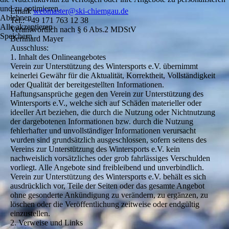
und zu optimieren.
Email:
webmaster@ski-chiemgau.de
Ablehnen
Tel.: +49 171 763 12 38
Alle akzeptieren
Verantwortlich nach § 6 Abs.2 MDStV
Speichern
Bernhard Mayer
Ausschluss:
1. Inhalt des Onlineangebotes
Verein zur Unterstützung des Wintersports e.V. übernimmt
keinerlei Gewähr für die Aktualität, Korrektheit, Vollständigkeit
oder Qualität der bereitgestellten Informationen.
Haftungsansprüche gegen den Verein zur Unterstützung des
Wintersports e.V., welche sich auf Schäden materieller oder
ideeller Art beziehen, die durch die Nutzung oder Nichtnutzung
der dargebotenen Informationen bzw. durch die Nutzung
fehlerhafter und unvollständiger Informationen verursacht
wurden sind grundsätzlich ausgeschlossen, sofern seitens des
Vereins zur Unterstützung des Wintersports e.V. kein
nachweislich vorsätzliches oder grob fahrlässiges Verschulden
vorliegt. Alle Angebote sind freibleibend und unverbindlich.
Verein zur Unterstützung des Wintersports e.V. behält es sich
ausdrücklich vor, Teile der Seiten oder das gesamte Angebot
ohne gesonderte Ankündigung zu verändern, zu ergänzen, zu
löschen oder die Veröffentlichung zeitweise oder endgültig
einzustellen.
2. Verweise und Links