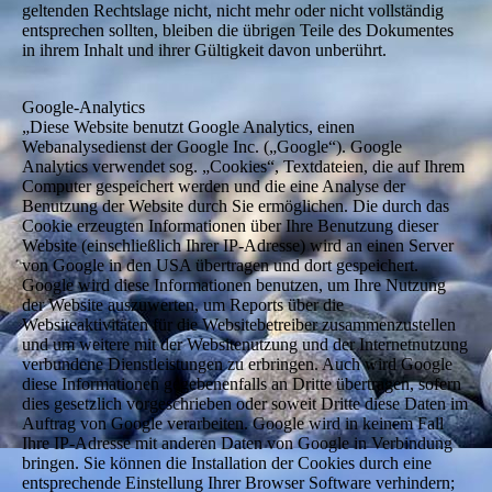
geltenden Rechtslage nicht, nicht mehr oder nicht vollständig
entsprechen sollten, bleiben die übrigen Teile des Dokumentes
in ihrem Inhalt und ihrer Gültigkeit davon unberührt.
Google-Analytics
„Diese Website benutzt Google Analytics, einen
Webanalysedienst der Google Inc. („Google“). Google
Analytics verwendet sog. „Cookies“, Textdateien, die auf Ihrem
Computer gespeichert werden und die eine Analyse der
Benutzung der Website durch Sie ermöglichen. Die durch das
Cookie erzeugten Informationen über Ihre Benutzung dieser
Website (einschließlich Ihrer IP-Adresse) wird an einen Server
von Google in den USA übertragen und dort gespeichert.
Google wird diese Informationen benutzen, um Ihre Nutzung
der Website auszuwerten, um Reports über die
Websiteaktivitäten für die Websitebetreiber zusammenzustellen
und um weitere mit der Websitenutzung und der Internetnutzung
verbundene Dienstleistungen zu erbringen. Auch wird Google
diese Informationen gegebenenfalls an Dritte übertragen, sofern
dies gesetzlich vorgeschrieben oder soweit Dritte diese Daten im
Auftrag von Google verarbeiten. Google wird in keinem Fall
Ihre IP-Adresse mit anderen Daten von Google in Verbindung
bringen. Sie können die Installation der Cookies durch eine
entsprechende Einstellung Ihrer Browser Software verhindern;