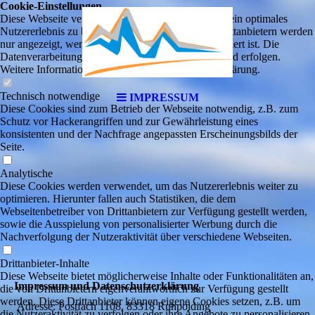
Cookie-Einstellungen
Diese Webseite verwendet Cookies, um Besuchern ein optimales
Nutzererlebnis zu bieten. Bestimmte Inhalte von Drittanbietern werden
nur angezeigt, wenn die entsprechende Option aktiviert ist. Die
Datenverarbeitung kann dann auch in einem Drittland erfolgen.
Weitere Informationen hierzu in der Datenschutzerklärung.
Technisch notwendige
IMPRESSUM
Diese Cookies sind zum Betrieb der Webseite notwendig, z.B. zum
Schutz vor Hackerangriffen und zur Gewährleistung eines
konsistenten und der Nachfrage angepassten Erscheinungsbilds der
Seite.
Analytische
Diese Cookies werden verwendet, um das Nutzererlebnis weiter zu
optimieren. Hierunter fallen auch Statistiken, die dem
Webseitenbetreiber von Drittanbietern zur Verfügung gestellt werden,
sowie die Ausspielung von personalisierter Werbung durch die
Nachverfolgung der Nutzeraktivität über verschiedene Webseiten.
Drittanbieter-Inhalte
Diese Webseite bietet möglicherweise Inhalte oder Funktionalitäten an,
Impressum und Datenschutzerklärung
die von Drittanbietern eigenverantwortlich zur Verfügung gestellt
werden. Diese Drittanbieter können eigene Cookies setzen, z.B. um
Adresse: Postfach 1108, 83318 Ruhpolding
die Nutzeraktivität zu verfolgen oder ihre Angebote zu personalisieren