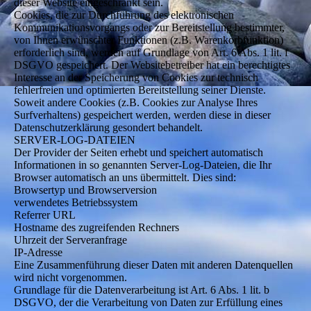
dieser Website eingeschränkt sein.
Cookies, die zur Durchführung des elektronischen
Kommunikationsvorgangs oder zur Bereitstellung bestimmter,
von Ihnen erwünschter Funktionen (z.B. Warenkorbfunktion)
erforderlich sind, werden auf Grundlage von Art. 6 Abs. 1 lit. f
DSGVO gespeichert. Der Websitebetreiber hat ein berechtigtes
Interesse an der Speicherung von Cookies zur technisch
fehlerfreien und optimierten Bereitstellung seiner Dienste.
Soweit andere Cookies (z.B. Cookies zur Analyse Ihres
Surfverhaltens) gespeichert werden, werden diese in dieser
Datenschutzerklärung gesondert behandelt.
SERVER-LOG-DATEIEN
Der Provider der Seiten erhebt und speichert automatisch
Informationen in so genannten Server-Log-Dateien, die Ihr
Browser automatisch an uns übermittelt. Dies sind:
Browsertyp und Browserversion
verwendetes Betriebssystem
Referrer URL
Hostname des zugreifenden Rechners
Uhrzeit der Serveranfrage
IP-Adresse
Eine Zusammenführung dieser Daten mit anderen Datenquellen
wird nicht vorgenommen.
Grundlage für die Datenverarbeitung ist Art. 6 Abs. 1 lit. b
DSGVO, der die Verarbeitung von Daten zur Erfüllung eines