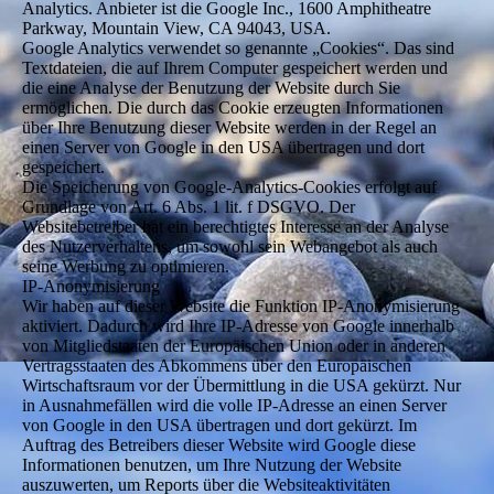
Analytics. Anbieter ist die Google Inc., 1600 Amphitheatre
Parkway, Mountain View, CA 94043, USA.
Google Analytics verwendet so genannte „Cookies“. Das sind
Textdateien, die auf Ihrem Computer gespeichert werden und
die eine Analyse der Benutzung der Website durch Sie
ermöglichen. Die durch das Cookie erzeugten Informationen
über Ihre Benutzung dieser Website werden in der Regel an
einen Server von Google in den USA übertragen und dort
gespeichert.
Die Speicherung von Google-Analytics-Cookies erfolgt auf
Grundlage von Art. 6 Abs. 1 lit. f DSGVO. Der
Websitebetreiber hat ein berechtigtes Interesse an der Analyse
des Nutzerverhaltens, um sowohl sein Webangebot als auch
seine Werbung zu optimieren.
IP-Anonymisierung
Wir haben auf dieser Website die Funktion IP-Anonymisierung
aktiviert. Dadurch wird Ihre IP-Adresse von Google innerhalb
von Mitgliedstaaten der Europäischen Union oder in anderen
Vertragsstaaten des Abkommens über den Europäischen
Wirtschaftsraum vor der Übermittlung in die USA gekürzt. Nur
in Ausnahmefällen wird die volle IP-Adresse an einen Server
von Google in den USA übertragen und dort gekürzt. Im
Auftrag des Betreibers dieser Website wird Google diese
Informationen benutzen, um Ihre Nutzung der Website
auszuwerten, um Reports über die Websiteaktivitäten