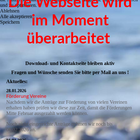
Die Webseite wird
und zu optimieren.
Ablehnen
im Moment
Alle akzeptieren
Speichern
überarbeitet
Download- und Kontaktseite bleiben aktiv
Fragen und Wünsche senden Sie bitte per Mail an uns !
Aktuelles:
28.01.2026
Förderung Vereine
Nachdem wir die Anträge zur Förderung von vielen Vereinen
erhalten haben prüfen wir diese zur Zeit, damit die Förderungen
Mitte Februar ausgezahlt werden können.
Noch nicht eingereichte Anträge nehmen wir noch bis
06.02.2026 an.