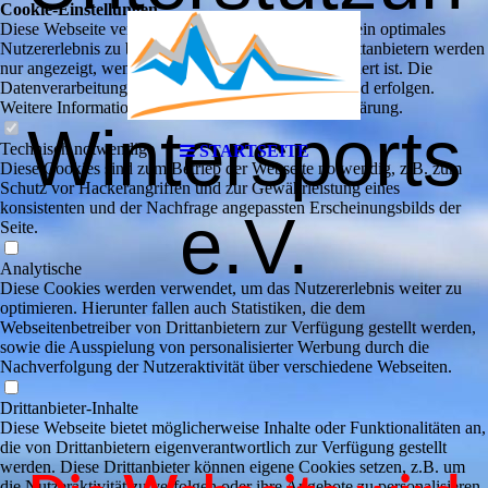
Cookie-Einstellungen
Diese Webseite verwendet Cookies, um Besuchern ein optimales
g des
Nutzererlebnis zu bieten. Bestimmte Inhalte von Drittanbietern werden
nur angezeigt, wenn die entsprechende Option aktiviert ist. Die
Datenverarbeitung kann dann auch in einem Drittland erfolgen.
Weitere Informationen hierzu in der Datenschutzerklärung.
Wintersports
Technisch notwendige
STARTSEITE
Diese Cookies sind zum Betrieb der Webseite notwendig, z.B. zum
Schutz vor Hackerangriffen und zur Gewährleistung eines
konsistenten und der Nachfrage angepassten Erscheinungsbilds der
e.V.
Seite.
Analytische
Diese Cookies werden verwendet, um das Nutzererlebnis weiter zu
optimieren. Hierunter fallen auch Statistiken, die dem
Webseitenbetreiber von Drittanbietern zur Verfügung gestellt werden,
sowie die Ausspielung von personalisierter Werbung durch die
Nachverfolgung der Nutzeraktivität über verschiedene Webseiten.
Drittanbieter-Inhalte
Diese Webseite bietet möglicherweise Inhalte oder Funktionalitäten an,
die von Drittanbietern eigenverantwortlich zur Verfügung gestellt
werden. Diese Drittanbieter können eigene Cookies setzen, z.B. um
die Nutzeraktivität zu verfolgen oder ihre Angebote zu personalisieren