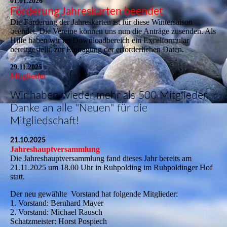
01.01.2026
Förderung Jahreskarten beendet
Die Förderung der Jahreskarten ist für diese Wintersaison
beendet. Die Vereine können uns nun die Anträge zusenden. Als
Hilfe haben wir im Downloadbereich ein Excelformular
bereitgestellt, zur Eintragung der erforderlichen Daten.
29.11.2025
Mitglieder
Wir haben wieder mehr als 500 Mitglieder,
Danke an alle "Neuen" für die
Mitgliedschaft!
21.10.2025
Jahreshauptversammlung
Die Jahreshauptversammlung fand dieses Jahr bereits am
21.11.2025 um 18.00 Uhr in Ruhpolding im Ruhpoldinger Hof
statt.
Der neu gewählte Vorstand hat folgende Mitglieder:
1. Vorstand: Bernhard Mayer
2. Vorstand: Michael Rausch
Schatzmeister: Horst Pospiech